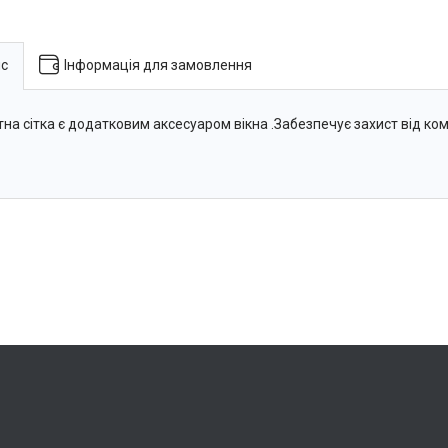
с
Інформація для замовлення
тна сітка є додатковим аксесуаром вікна .Забезпечує захист від кома