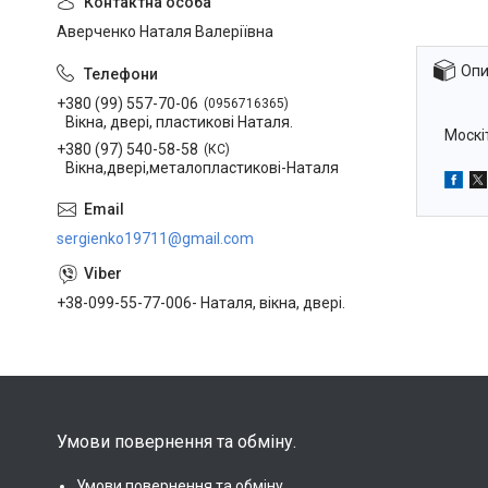
Аверченко Наталя Валеріївна
Опи
+380 (99) 557-70-06
0956716365
Вікна, двері, пластикові Наталя.
Москі
+380 (97) 540-58-58
КС
Вікна,двері,металопластикові-Наталя
sergienko19711@gmail.com
+38-099-55-77-006- Наталя, вікна, двері.
Умови повернення та обміну.
Умови повернення та обміну.