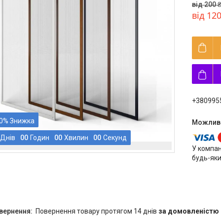
від 200 
від 120
+380995
0%
Днів
0
0
Годин
0
0
Хвилин
0
0
Секунд
У компан
будь-яки
повернення товару протягом 14 днів
за домовленістю