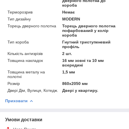
дверного полотна до
короба
Терморозрив
Немає
Тип дизайну
MODERN
Торець дверного полотна
Торець дверного полотна
пофарбований у колір
короба
Тип короба
Гнутний триступеневий
профіль
Кількість антизрізів
2 шт.
Товщина накладок
16 мм зовні та 10 мм
всередині
Товщина металу на
1,5 мм
полотні
Розмір
860x2050 мм
Двері Дім, Вулиця, Котедж.
Двері у квартиру.
Приховати
Умови доставки