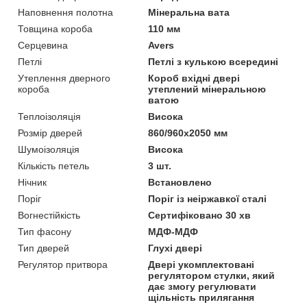
Наповнення полотна
Мінеральна вата
Товщина короба
110 мм
Серцевина
Avers
Петлі
Петлі з кулькою всередині
Утеплення дверного
Короб вхідні двері
короба
утеплений мінеральною
ватою
Теплоізоляція
Висока
Розмір дверей
860/960х2050 мм
Шумоізоляція
Висока
Кількість петель
3 шт.
Нічник
Встановлено
Поріг
Поріг із неіржавкої сталі
Вогнестійкість
Сертифіковано 30 хв
Тип фасону
МДФ-МДФ
Тип дверей
Глухі двері
Регулятор притвора
Двері укомплектовані
регулятором стулки, який
дає змогу регулювати
щільність прилягання