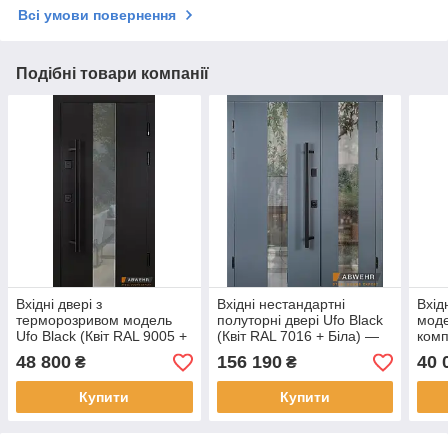
Всі умови повернення
Подібні товари компанії
Вхідні двері з
Вхідні нестандартні
Вхід
терморозривом модель
полуторні двері Ufo Black
моде
Ufo Black (Квіт RAL 9005 +
(Квіт RAL 7016 + Біла) —
комп
Чорна шагрень)
Розмір 2200*1700 —
MG
48 800
156 190
40 
₴
₴
комплектація COTTAGE
комплектація
Купити
Купити