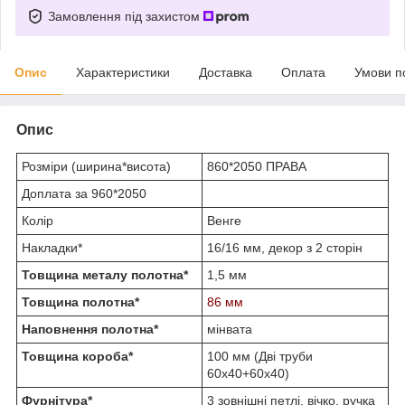
Замовлення під захистом
Опис
Характеристики
Доставка
Оплата
Умови п
Опис
Розміри (ширина*висота)
860*2050 ПРАВА
Доплата за 960*2050
Колір
Венге
Накладки*
16/16 мм, декор з 2 сторін
Товщина металу полотна*
1,5 мм
Товщина полотна*
86 мм
Наповнення полотна*
мінвата
Товщина короба*
100 мм (Дві труби
60х40+60х40)
Фурнітура*
3 зовнішні петлі, вічко, ручка