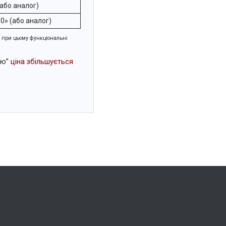
або аналог)
0» (або аналог)
и при цьому функціональні
ою”
ціна збільшується