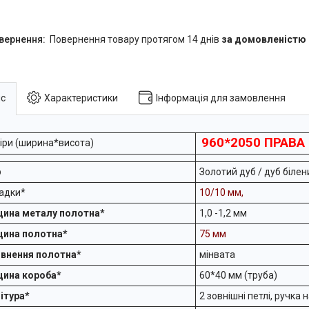
повернення товару протягом 14 днів
за домовленістю
с
Характеристики
Інформація для замовлення
960*2050 ПРАВА
іри (ширина*висота)
р
Золотий дуб / дуб білен
адки*
10/10 мм,
ина металу полотна*
1,0 -1,2 мм
ина полотна*
75 мм
внення полотна*
мінвата
ина короба*
60*40 мм (труба)
ітура*
2 зовнішні петлі, ручка 