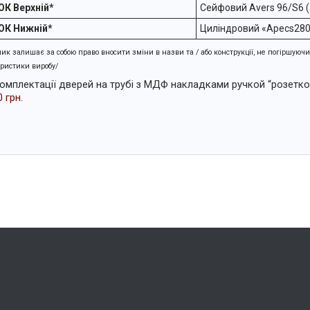
К Верхній*
Сейфовий Аvers 96/S6 (
К Нижній*
Циліндровий «Аpecs280
ик залишає за собою право вносити зміни в назви та / або конструкції, не погіршуюч
ристики виробу/
омплектації дверей на трубі з МДФ накладками ручкой “розетк
 грн.