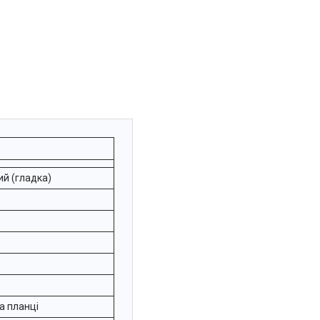
ий (гладка)
на планці