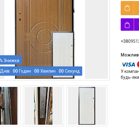
+380951
%
Днів
0
0
Годин
0
0
Хвилин
0
0
Секунд
У компан
будь-яки