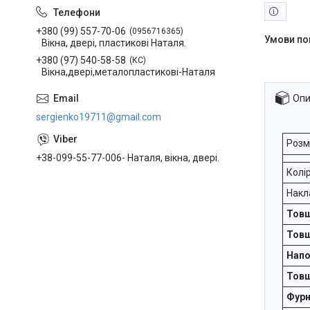
+380 (99) 557-70-06
0956716365
Вікна, двері, пластикові Наталя.
+380 (97) 540-58-58
КС
Вікна,двері,металопластикові-Наталя
Опи
sergienko19711@gmail.com
Розм
+38-099-55-77-006- Наталя, вікна, двері.
Колі
Накл
Товщ
Товщ
Напо
Товщ
Фурн