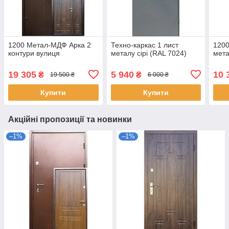
1200 Метал-МДФ Арка 2
Техно-каркас 1 лист
1200
контури вулиця
металу сірі (RAL 7024)
мета
19 305
5 940
10 
₴
₴
19 500 ₴
6 000 ₴
Купити
Купити
Акційні пропозиції та новинки
–1%
–1%