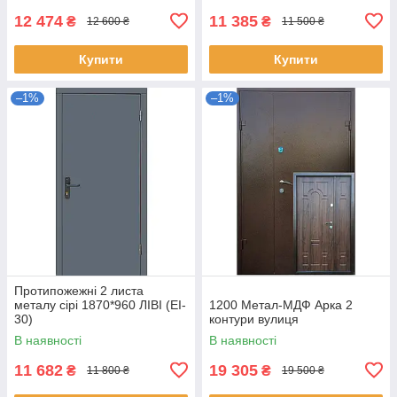
12 474
11 385
₴
₴
12 600 ₴
11 500 ₴
Купити
Купити
–1%
–1%
Протипожежні 2 листа
металу сірі 1870*960 ЛІВІ (EI-
1200 Метал-МДФ Арка 2
30)
контури вулиця
В наявності
В наявності
11 682
19 305
₴
₴
11 800 ₴
19 500 ₴