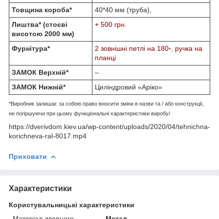
Товщина короба*
40*40 мм (труба),
Лиштва* (стоєві
+ 500 грн.
висотою 2000 мм)
Фурнітура*
2 зовнішні петлі на 180◦, ручка на
планці
ЗАМОК Верхній*
–
ЗАМОК Нижній*
Циліндровий «Аріко»
*Виробник залишає за собою право вносити зміни в назви та / або конструкції,
не погіршуючи при цьому функціональні характеристики виробу/
https://dverivdom.kiev.ua/wp-content/uploads/2020/04/tehnichna-
korichneva-ral-8017.mp4
Приховати
Характеристики
Користувальницькі характеристики
Матеріал дверного
Метал