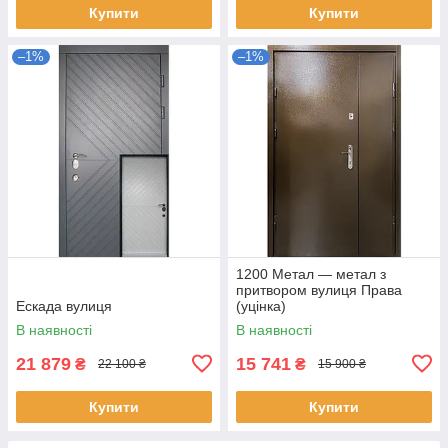
Купити
Купити
–1%
–1%
1200 Метал — метал з
притвором вулиця Права
Ескада вулиця
(уцінка)
В наявності
В наявності
21 879
15 741
₴
₴
22 100 ₴
15 900 ₴
Купити
Купити